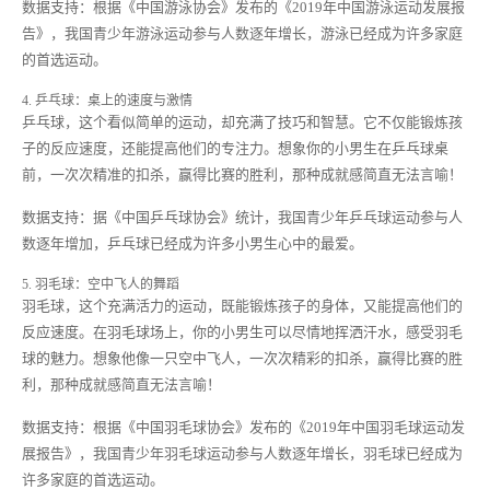
数据支持：根据《中国游泳协会》发布的《2019年中国游泳运动发展报
告》，我国青少年游泳运动参与人数逐年增长，游泳已经成为许多家庭
的首选运动。
4. 乒乓球：桌上的速度与激情
乒乓球，这个看似简单的运动，却充满了技巧和智慧。它不仅能锻炼孩
子的反应速度，还能提高他们的专注力。想象你的小男生在乒乓球桌
前，一次次精准的扣杀，赢得比赛的胜利，那种成就感简直无法言喻！
数据支持：据《中国乒乓球协会》统计，我国青少年乒乓球运动参与人
数逐年增加，乒乓球已经成为许多小男生心中的最爱。
5. 羽毛球：空中飞人的舞蹈
羽毛球，这个充满活力的运动，既能锻炼孩子的身体，又能提高他们的
反应速度。在羽毛球场上，你的小男生可以尽情地挥洒汗水，感受羽毛
球的魅力。想象他像一只空中飞人，一次次精彩的扣杀，赢得比赛的胜
利，那种成就感简直无法言喻！
数据支持：根据《中国羽毛球协会》发布的《2019年中国羽毛球运动发
展报告》，我国青少年羽毛球运动参与人数逐年增长，羽毛球已经成为
许多家庭的首选运动。