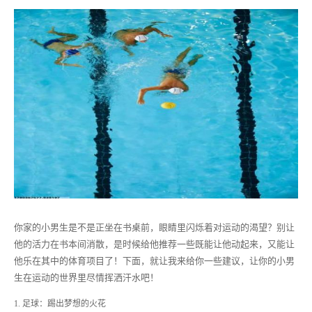
你家的小男生是不是正坐在书桌前，眼睛里闪烁着对运动的渴望？别让
他的活力在书本间消散，是时候给他推荐一些既能让他动起来，又能让
他乐在其中的体育项目了！下面，就让我来给你一些建议，让你的小男
生在运动的世界里尽情挥洒汗水吧！
1. 足球：踢出梦想的火花