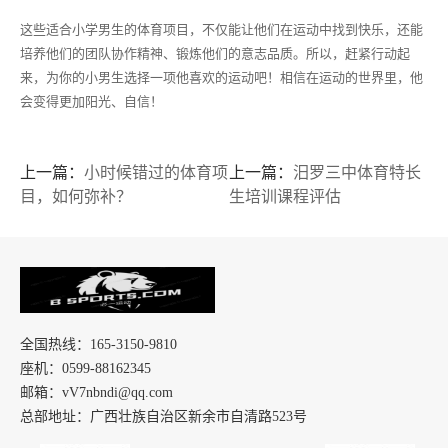
这些适合小学男生的体育项目，不仅能让他们在运动中找到快乐，还能
培养他们的团队协作精神、锻炼他们的意志品质。所以，赶紧行动起
来，为你的小男生选择一项他喜欢的运动吧！相信在运动的世界里，他
会变得更加阳光、自信！
上一篇：
小时候错过的体育项
上一篇：
汨罗三中体育特长
目，如何弥补？
生培训课程评估
全国热线：165-3150-9810
座机：0599-88162345
邮箱：vV7nbndi@qq.com
总部地址：广西壮族自治区新余市自清路523号