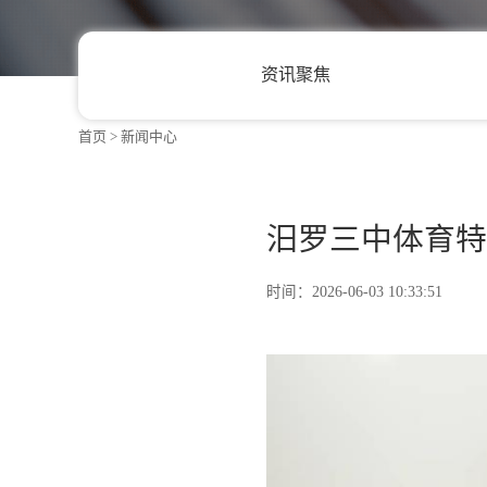
首页
>
新闻中心
资讯聚焦
汨罗三中体
时间：2026-06-03 10:33:5