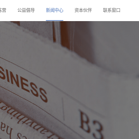
利
专业训练营
公益倡导
新闻中心
资本伙伴