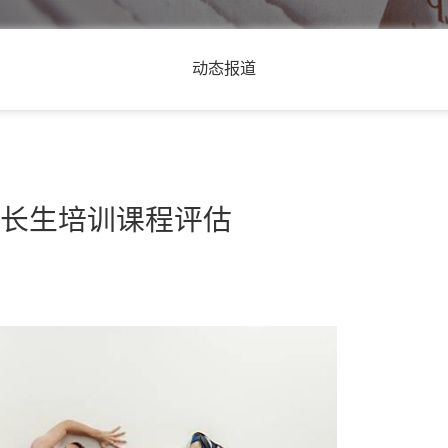
动态报道
育特长生培训课程评估
1