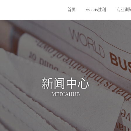
首页
vsports胜
新闻中心
MEDIAHUB