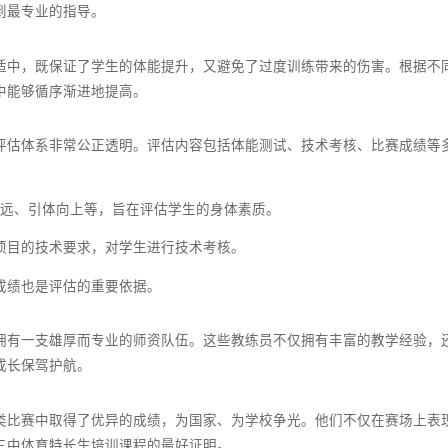
罗市，是一所历史悠久、声誉卓著的中学。这里不仅学术氛围浓厚
学生，尤其是体育特长生。那么，他们的培训课程究竟如何呢？
训课程设置非常全面，涵盖了田径、篮球、足球、乒乓球、羽毛球
能够得到最专业的指导。
练强度适中，既保证了学生的体能提升，又避免了过度训练带来的
在训练中能够循序渐进地提高。
训课程评估体系非常公正透明。评估内容包括体能测试、技术考核
跑、立定跳远、引体向上等，旨在评估学生的身体素质。
据不同项目的技术要求，对学生进行技术考核。