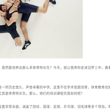
的学校，竟然能培养出那么多体育特长生？今天，就让我带你走进