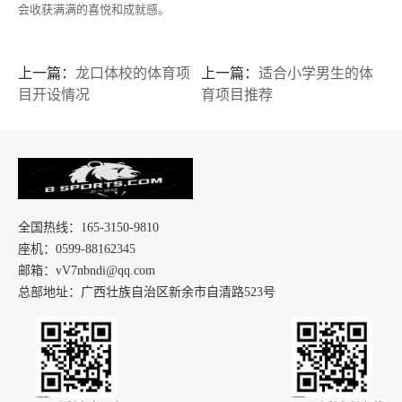
会收获满满的喜悦和成就感。
上一篇：
龙口体校的体育项
上一篇：
适合小学男生的体
目开设情况
育项目推荐
全国热线：165-3150-9810
座机：0599-88162345
邮箱：vV7nbndi@qq.com
总部地址：广西壮族自治区新余市自清路523号