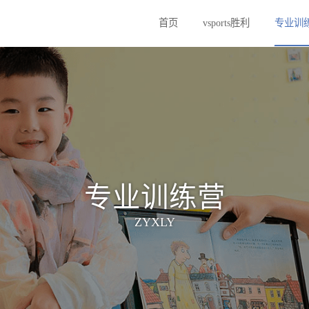
首页
vsports胜
专业训练营
ZYXLY