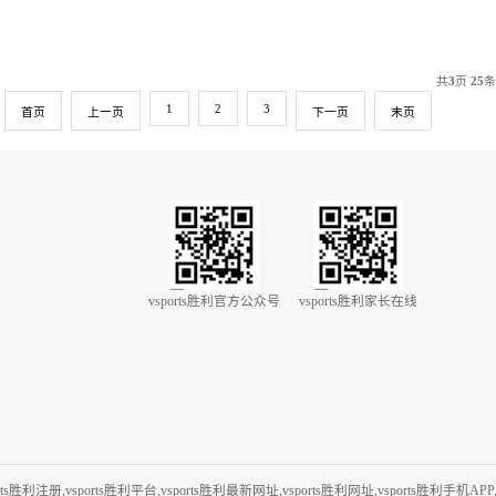
优势
中考体
2026-05-14
糊涂？没错，就是那个能让你在中考
中考体育校外
了解一下这...
考体育校外培
1
2
3
首页
上一页
下一页