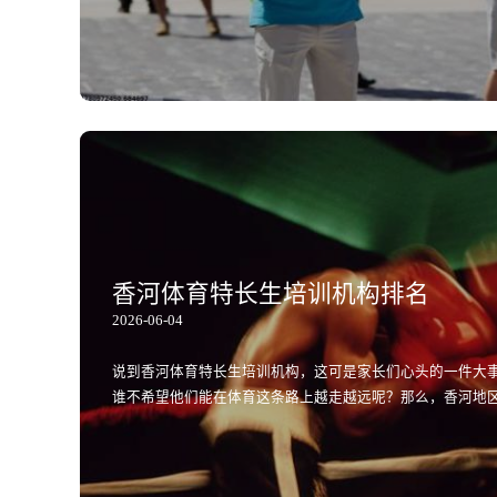
2026-06-09
亲爱的中考学子们，你是否在为即将到来的体育考试
一些关于中考体育项目备考与训练的高效方法，让你轻松
香河体育特长生培训机构排名