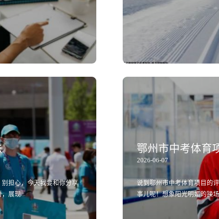
2026-06-09
仅能提升你的学术水平，还能让你的
你有没有想过
育行业培训...
育！没错，体
效方法
鄂州市