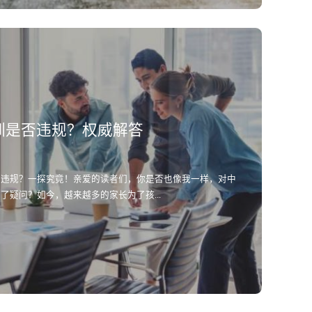
育项目加分的重要性与选择标准
如今这个多元化的时代，综合体育项目在学生评价体系中的地位可是越
不，最近就有不少家长和学生都在问我，到底哪些综合...