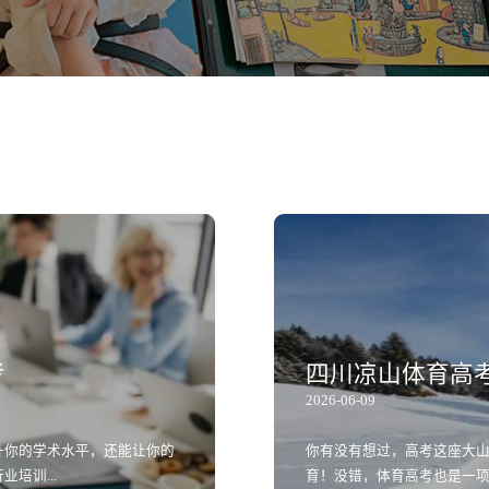
与参考
四川凉