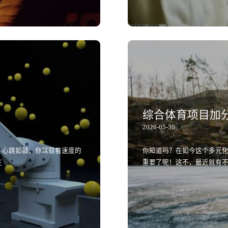
2026-06-03
一件大事儿呢！毕竟，孩子的未来，
乒乓球是不是
地区哪家体...
里那激烈的球