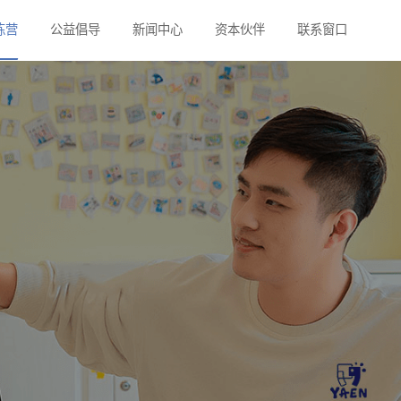
利
专业训练营
公益倡导
新闻中心
资本伙伴