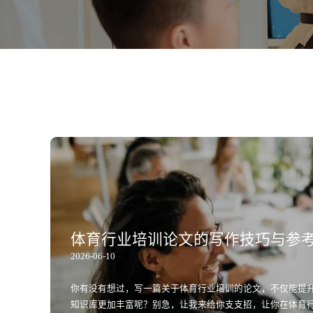
体育行业培训论文的写作技巧