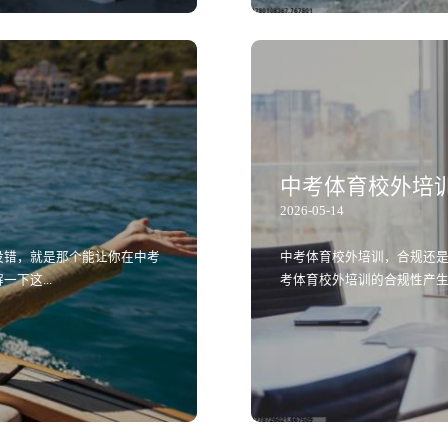
综合体
2026-05-30
边呼啸，心跳如鼓，你驾驭着速度的
你知道吗？在
魅力所在
重要了呢！这